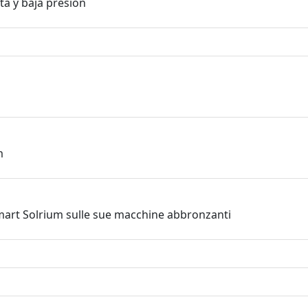
a y baja presion
m
 Smart Solrium sulle sue macchine abbronzanti