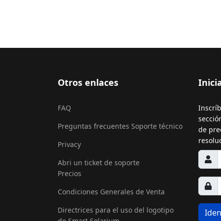
Otros enlaces
Inici
FAQ
Inscrí
secció
Preguntas frecuentes Soporte técnico
de prec
resolu
Privacy
Abri un ticket de soporte
Precios
Condiciones Generales de Venta
Directrices para el uso del logotipo
Iden
de Smart Solarium