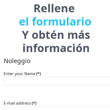
Rellene
e
l
f
o
r
m
u
l
a
r
i
o
a
h
o
r
Y obtén más
información
Noleggio
Enter your Name
(*)
E-mail address
(*)