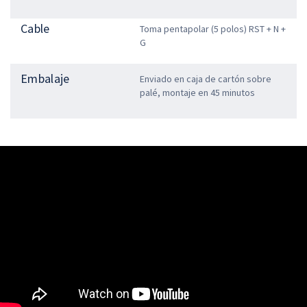
Cable
Toma pentapolar (5 polos) RST + N +
G
Embalaje
Enviado en caja de cartón sobre
palé, montaje en 45 minutos