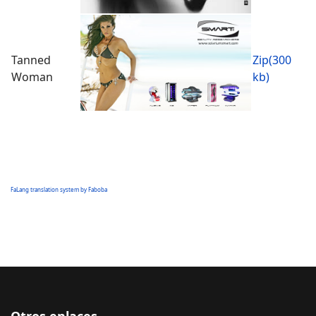
Tanned
Zip(300
Woman
kb)
FaLang translation system by Faboba