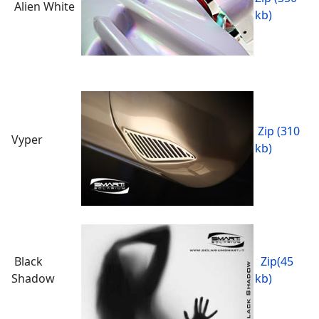
Alien White
kb)
Zip (310
Vyper
kb)
Black
Zip(45
Shadow
kb)