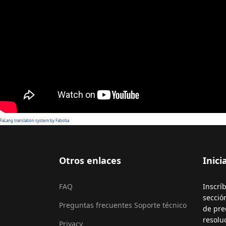
FaLang translation system by Faboba
Otros enlaces
Inici
FAQ
Inscrí
secció
Preguntas frecuentes Soporte técnico
de prec
resolu
Privacy