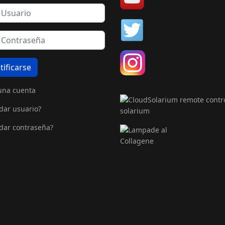
tificarse
una cuenta
dar usuario?
dar contraseña?